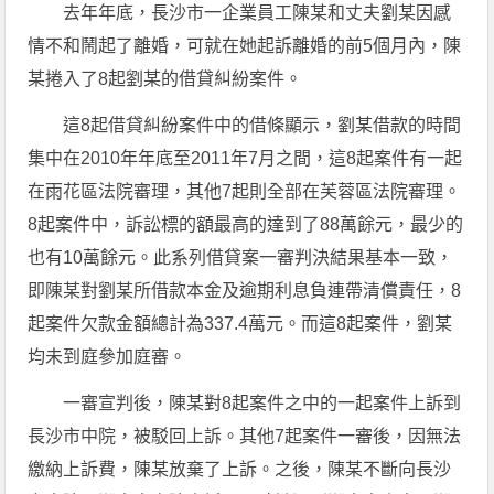
去年年底，長沙市一企業員工陳某和丈夫劉某因感
情不和鬧起了離婚，可就在她起訴離婚的前5個月內，陳
某捲入了8起劉某的借貸糾紛案件。
這8起借貸糾紛案件中的借條顯示，劉某借款的時間
集中在2010年年底至2011年7月之間，這8起案件有一起
在雨花區法院審理，其他7起則全部在芙蓉區法院審理。
8起案件中，訴訟標的額最高的達到了88萬餘元，最少的
也有10萬餘元。此系列借貸案一審判決結果基本一致，
即陳某對劉某所借款本金及逾期利息負連帶清償責任，8
起案件欠款金額總計為337.4萬元。而這8起案件，劉某
均未到庭參加庭審。
一審宣判後，陳某對8起案件之中的一起案件上訴到
長沙市中院，被駁回上訴。其他7起案件一審後，因無法
繳納上訴費，陳某放棄了上訴。之後，陳某不斷向長沙