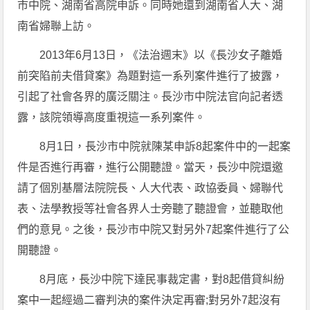
市中院、湖南省高院申訴。同時她還到湖南省人大、湖
南省婦聯上訪。
2013年6月13日，《法治週末》以《長沙女子離婚
前突陷前夫借貸案》為題對這一系列案件進行了披露，
引起了社會各界的廣泛關注。長沙市中院法官向記者透
露，該院領導高度重視這一系列案件。
8月1日，長沙市中院就陳某申訴8起案件中的一起案
件是否進行再審，進行公開聽證。當天，長沙中院還邀
請了個別基層法院院長、人大代表、政協委員、婦聯代
表、法學教授等社會各界人士旁聽了聽證會，並聽取他
們的意見。之後，長沙市中院又對另外7起案件進行了公
開聽證。
8月底，長沙中院下達民事裁定書，對8起借貸糾紛
案中一起經過二審判決的案件決定再審;對另外7起沒有