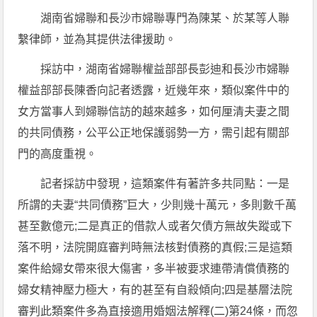
湖南省婦聯和長沙市婦聯專門為陳某、於某等人聯
繫律師，並為其提供法律援助。
採訪中，湖南省婦聯權益部部長彭迪和長沙市婦聯
權益部部長陳香向記者透露，近幾年來，類似案件中的
女方當事人到婦聯信訪的越來越多，如何厘清夫妻之間
的共同債務，公平公正地保護弱勢一方，需引起有關部
門的高度重視。
記者採訪中發現，這類案件有著許多共同點：一是
所謂的夫妻“共同債務”巨大，少則幾十萬元，多則數千萬
甚至數億元;二是真正的借款人或者欠債方無故失蹤或下
落不明，法院開庭審判時無法核對債務的真假;三是這類
案件給婦女帶來很大傷害，多半被要求連帶清償債務的
婦女精神壓力極大，有的甚至有自殺傾向;四是基層法院
審判此類案件多為直接適用婚姻法解釋(二)第24條，而忽