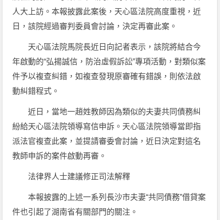
人大上訪。本報披露此案後，天心區法院高度重視，近
日，該院經過審判委員會討論，決定再審此案。
天心區法院馬院長近日向記者表示，該院將結合今
年啟動的“弘揚誠信，防治虛假訴訟”專項活動，對類似案
件予以複查糾錯，如複查發現原審確有錯誤，則依法啟
動糾錯程式。
近日，當地一趙姓教師因為類似的夫妻共同債務糾
紛給天心區法院領導寫信申訴。天心區法院領導當即指
派法官複查此案，並提請審委會討論，近日決定對這名
教師申訴的案件啟動再審。
法律界人士建議修正司法解釋
本報披露的上述一系列長沙市夫妻“共同債務”借貸案
件也引起了湖南省有關部門的關注。