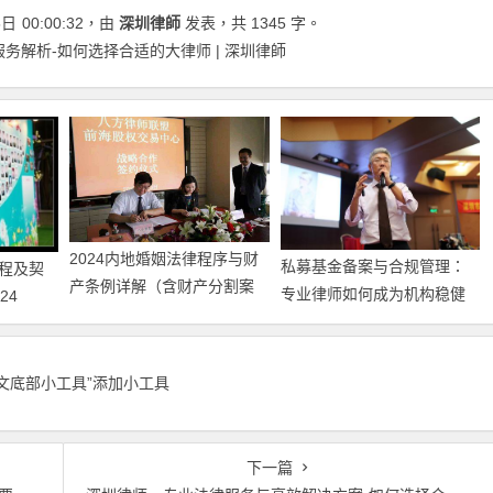
5日
00:00:32
，由
深圳律師
发表，共 1345 字。
务解析-如何选择合适的大律师 | 深圳律師
2024内地婚姻法律程序与财
私募基金备案与合规管理：
程及契
产条例详解（含财产分割案
专业律师如何成为机构稳健
24
例）
发展的护航者
正文底部小工具”添加小工具
下一篇